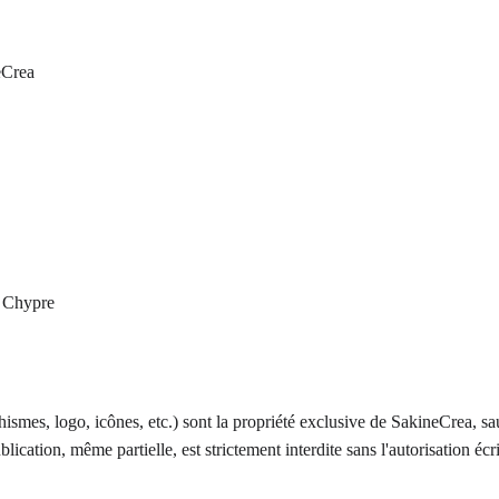
eCrea
, Chypre
phismes, logo, icônes, etc.) sont la propriété exclusive de SakineCrea, s
lication, même partielle, est strictement interdite sans l'autorisation éc