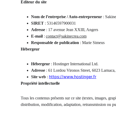
Éditeur du site
Nom de l’entreprise / Auto-entrepreneur
 : Sakin
SIRET
 : 53146597900031
Adresse
 : 17 avenue Jean XXIII, Angers
E-mail
 : 
contact@sakinecrea.com
Responsable de publication
 : Marie Simeus
Hébergeur
Hébergeur
 : Hostinger International Ltd.
Adresse
 : 61 Lordou Vironos Street, 6023 Larnaca
https://www.hostinger.fr
Site web
 : 
Propriété intellectuelle
Tous les contenus présents sur ce site (textes, images, gra
distribution, modification, adaptation, retransmission ou pub